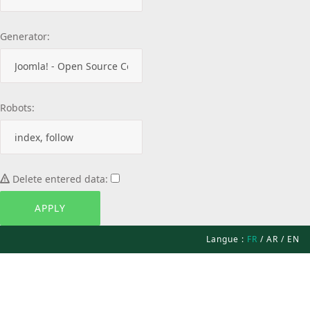
Generator:
Robots:
Delete entered data:
Langue :
FR
/
AR
/
EN