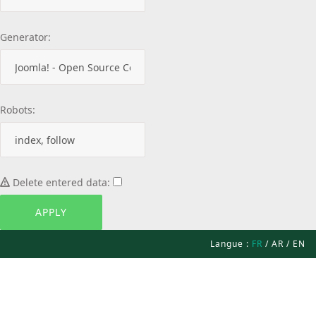
Generator:
Robots:
Delete entered data:
Langue :
FR
/
AR
/
EN