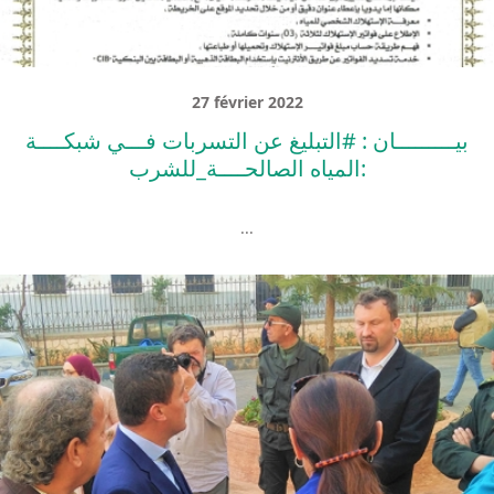
27 février 2022
بيـــــــــان : #التبليغ عن التسربات فـــي شبكــــة
المياه الصالحــــة_للشرب:
...