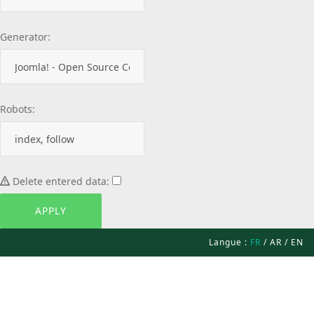
Generator:
Robots:
Delete entered data:
Langue :
FR
/
AR
/
EN