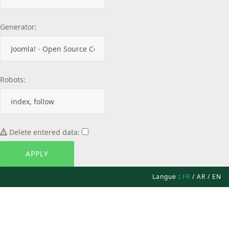
Generator:
Robots:
Delete entered data:
Langue :
FR
/
AR
/
EN