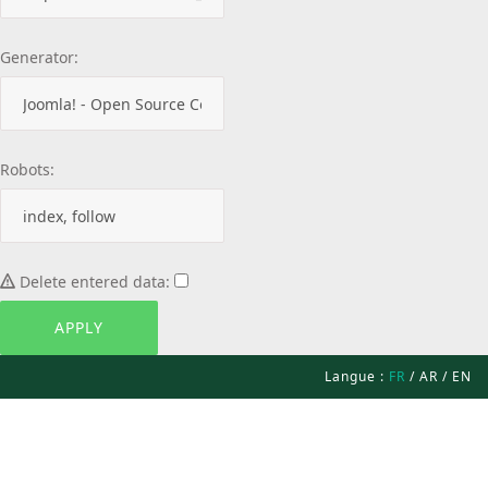
Generator:
Robots:
Delete entered data:
Langue :
FR
/
AR
/
EN