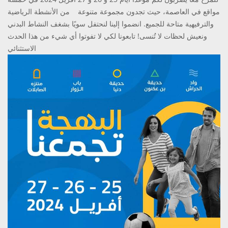
مواقع في العاصمة، حيث تجدون مجموعة متنوعة من الأنشطة الرياضية
والترفيهية متاحة للجميع. انضموا إلينا لنحتفل سويًا بشغف النشاط البدني
ونعيش لحظات لا تُنسى! تابعونا لكي لا تفوتوا أي شيء من هذا الحدث
الاستثنائي