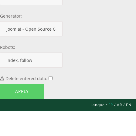
Generator:
Robots:
Delete entered data:
Langue :
FR
/
AR
/
EN