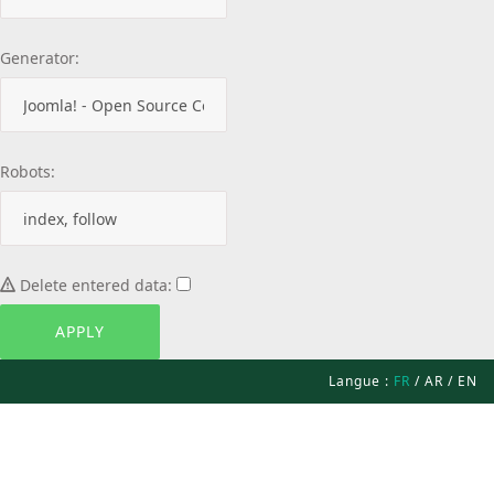
Generator:
Robots:
Delete entered data:
Langue :
FR
/
AR
/
EN