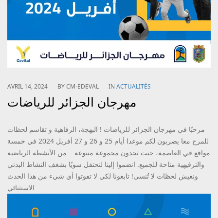
AVRIL 14, 2024
BY
CM-EDEVAL
IN
ACTUALITÉS
مهرجان الجزائر للرياضات
مرحبًا في مهرجان الجزائر للرياضات ! البهجة، الرفاهية و تقاسم لحظات
للمرح معا يضربون لكم موعدا أيام 25 و 26 و 27 أفريل 2024 في خمسة
مواقع في العاصمة، حيث تجدون مجموعة متنوعة من الأنشطة الرياضية
والترفيهية متاحة للجميع. انضموا إلينا لنحتفل سويًا بشغف النشاط البدني
ونعيش لحظات لا تُنسى! تابعونا لكي لا تفوتوا أي شيء من هذا الحدث
الاستثنائي