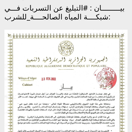
بيـــــــــان : #التبليغ عن التسربات فـــي
شبكــــة المياه الصالحــــة_للشرب: