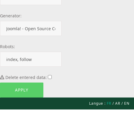
Generator:
Robots:
Delete entered data:
Langue :
FR
/
AR
/
EN