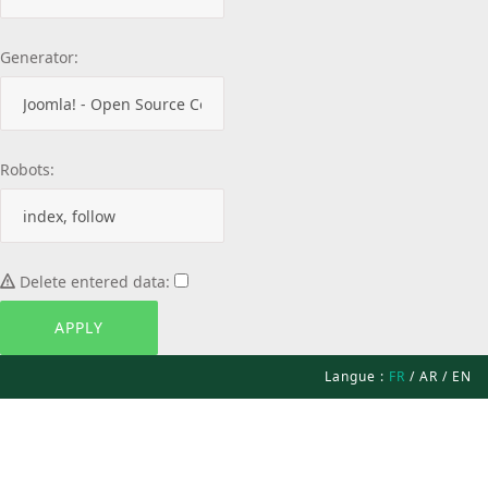
Generator:
Robots:
Delete entered data:
Langue :
FR
/
AR
/
EN